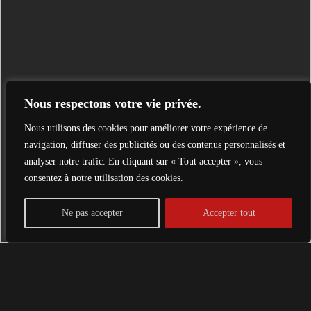
Nous respectons votre vie privée.
Nous utilisons des cookies pour améliorer votre expérience de
navigation, diffuser des publicités ou des contenus personnalisés et
analyser notre trafic. En cliquant sur « Tout accepter », vous
consentez à notre utilisation des cookies.
Ne pas accepter
Accepter tout
Avec ses grandes roues, un large plancher plat associé à un
moteur souple et économique, le
KYMCO AGILITY 50 16+
sera votre meilleur allié à la ville. Le
KYMCO AGILITY 50
16+
est un scooter confortable sur tous types de routes, pavées