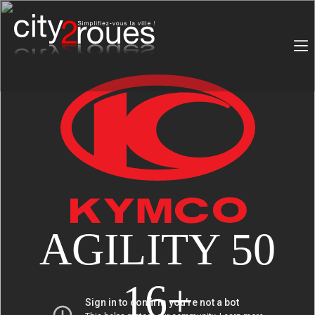
Passer
au
contenu
AGILITY 50
16+